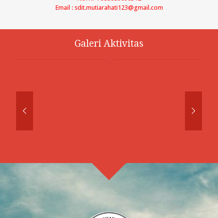
Email : sdit.mutiarahati123@gmail.com
Galeri Aktivitas