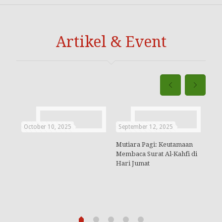
Artikel & Event
October 10, 2025
September 12, 2025
Aug
Mutiara Pagi: Keutamaan
Keu
Membaca Surat Al-Kahfi di
Hari Jumat
ah