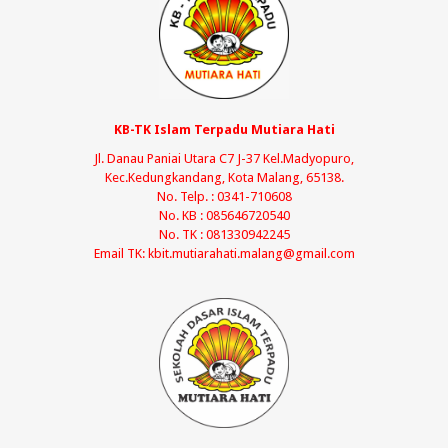
KB-TK Islam Terpadu Mutiara Hati
Jl. Danau Paniai Utara C7 J-37 Kel.Madyopuro,
Kec.Kedungkandang, Kota Malang, 65138.
No. Telp. : 0341-710608
No. KB : 085646720540
No. TK : 081330942245
Email TK: kbit.mutiarahati.malang@gmail.com