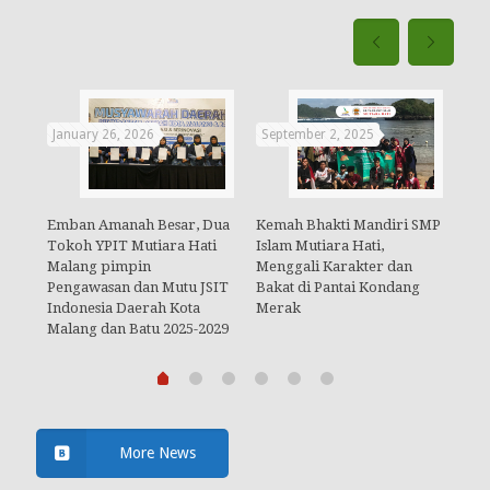
January 26, 2026
September 2, 2025
Aug
Emban Amanah Besar, Dua
Kemah Bhakti Mandiri SMP
Mer
YPIT
Tokoh YPIT Mutiara Hati
Islam Mutiara Hati,
Ray
ak
Malang pimpin
Menggali Karakter dan
den
n
Pengawasan dan Mutu JSIT
Bakat di Pantai Kondang
Ser
Indonesia Daerah Kota
Merak
Malang dan Batu 2025-2029
More News