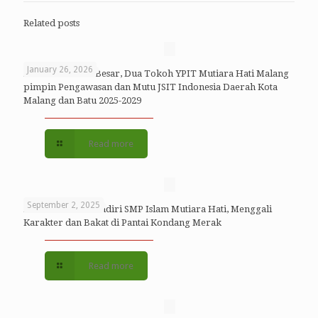
Related posts
January 26, 2026
Emban Amanah Besar, Dua Tokoh YPIT Mutiara Hati Malang
pimpin Pengawasan dan Mutu JSIT Indonesia Daerah Kota
Malang dan Batu 2025-2029
Read more
September 2, 2025
Kemah Bhakti Mandiri SMP Islam Mutiara Hati, Menggali
Karakter dan Bakat di Pantai Kondang Merak
Read more